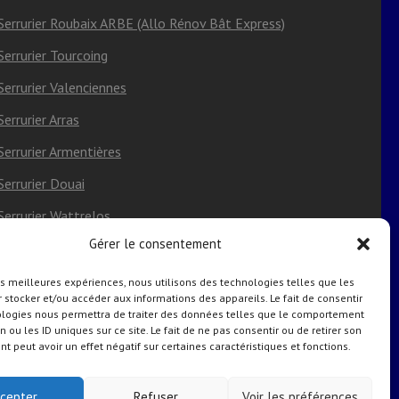
Serrurier Roubaix ARBE (Allo Rénov Bât Express)
Serrurier Tourcoing
Serrurier Valenciennes
Serrurier Arras
Serrurier Armentières
Serrurier Douai
Serrurier Wattrelos
Gérer le consentement
Serrurier Villeneuve-d’Ascq
Serrurier Saint-Omer
les meilleures expériences, nous utilisons des technologies telles que les
 stocker et/ou accéder aux informations des appareils. Le fait de consentir
ologies nous permettra de traiter des données telles que le comportement
Politique de cookies (UE)
n ou les ID uniques sur ce site. Le fait de ne pas consentir ou de retirer son
 peut avoir un effet négatif sur certaines caractéristiques et fonctions.
cepter
Refuser
Voir les préférences