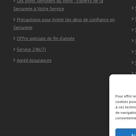
Les Bons Serruriers du Nord : Experts de la
Serrurerie à Votre Service
Précautions pour éviter les abus de confiance en
Serrurerie
Offre spéciale de fin d’année
Service 24h/7j
Agréé Assurances
Pour offrir 
cookies pour
à ces techn
de navigatio
consentement
Ac