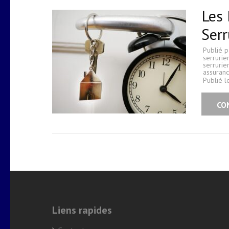
Les 
Serr
Publié 
serrurie
serrurie
assuran
Publié 
CO
Liens rapides