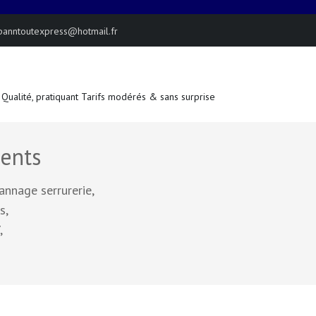
panntoutexpress@hotmail.fr
 Qualité, pratiquant Tarifs modérés & sans surprise
ents
annage serrurerie,
s,
,