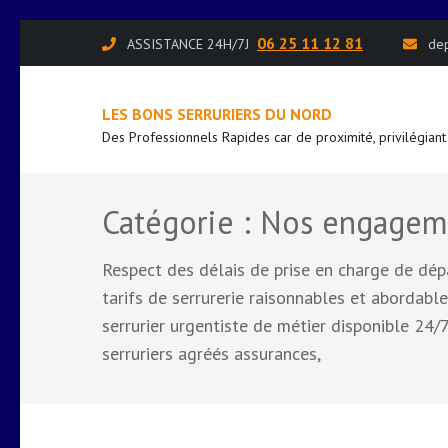
Aller
06 25 11 12 81
ASSISTANCE 24H/7J
de
au
contenu
LES BONS SERRURIERS DU NORD
(Pressez
Des Professionnels Rapides car de proximité, privilégiant
Entrée)
Catégorie :
Nos engagem
Respect des délais de prise en charge de dép
tarifs de serrurerie raisonnables et abordable
serrurier urgentiste de métier disponible 24/7
serruriers agréés assurances,