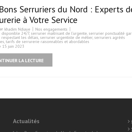
Bons Serruriers du Nord : Experts d
urerie à Votre Service
par
Nos engagements
khadim Ndiaye
r disponible 24/7
,
serrurier maitrisant de l’urgente
,
serrurier ponctualité gar
r respectant les délais
,
serrurier urgentiste de métier
,
serruriers agréés
ces
,
tarifs de serrurerie raisonnables et abordables
le
15 juin 2023
NTINUER LA LECTURE
Actualités