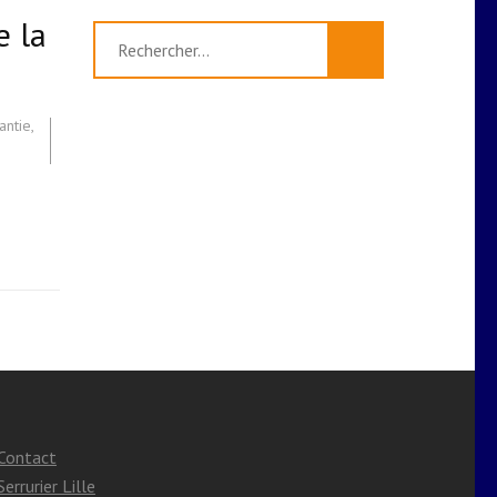
e la
Rechercher :
antie
,
Contact
Serrurier Lille