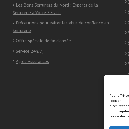
Les Bons Serruriers du Nord : Experts de la
Serrurerie à Votre Service
Précautions pour éviter les abus de confiance en
Serrurerie
Offre spéciale de fin d’année
Service 24h/7j
Agréé Assurances
Pour offrir 
cookies pour
à ces techn
de navigatio
consentement