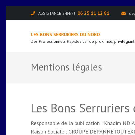
Aller
06 25 11 12 81
ASSISTANCE 24H/7J
de
au
contenu
LES BONS SERRURIERS DU NORD
(Pressez
Des Professionnels Rapides car de proximité, privilégiant
Entrée)
Mentions légales
Les Bons Serruriers
Responsable de la publication : Khadim NDI
Raison Sociale : GROUPE DEPANNETOUTEX