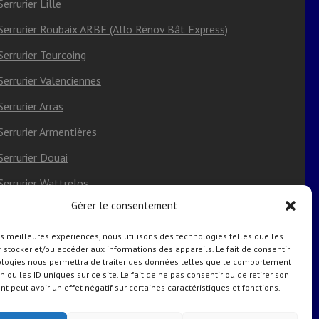
Serrurier Lille
Serrurier Roubaix ARBE (Allo Rénov Bât Express)
Serrurier Tourcoing
Serrurier Valenciennes
Serrurier Arras
Serrurier Armentières
Serrurier Douai
Serrurier Wattrelos
Gérer le consentement
Serrurier Villeneuve-d’Ascq
Serrurier Saint-Omer
les meilleures expériences, nous utilisons des technologies telles que les
 stocker et/ou accéder aux informations des appareils. Le fait de consentir
ologies nous permettra de traiter des données telles que le comportement
Politique de cookies (UE)
n ou les ID uniques sur ce site. Le fait de ne pas consentir ou de retirer son
 peut avoir un effet négatif sur certaines caractéristiques et fonctions.