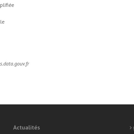
plifiée
le
s.data.gouv.fr
Actualités