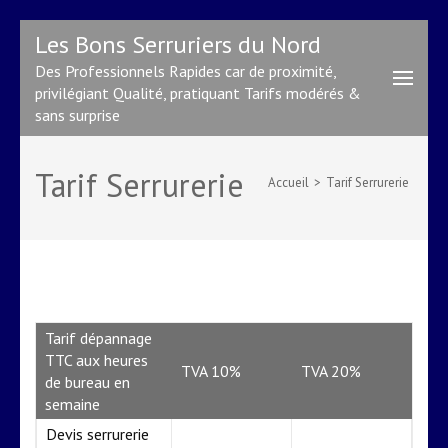
Aller
Les Bons Serruriers du Nord
au
Des Professionnels Rapides car de proximité,
contenu
privilégiant Qualité, pratiquant Tarifs modérés &
(Pressez
sans surprise
Entrée)
Tarif Serrurerie
Accueil
>
Tarif Serrurerie
Tarif dépannage
TTC aux heures
TVA 10%
TVA 20%
de bureau en
semaine
Devis serrurerie