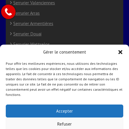
Serrurier Valenciennes
Serrurier Arras
Serrurier Armentières
Serrurier Douai
Serrurier Wattrelos
Gérer le consentement
Serrurier Villeneuve-d’Ascq
Pour offrir les meilleures expériences, nous utilisons des technologies
Serrurier Saint-Omer
telles que les cookies pour stocker et/ou accéder aux informations des
appareils. Le fait de consentir à ces technologies nous permettra de
Politique de cookies (UE)
traiter des données telles que le comportement de navigation ou les ID
uniques sur ce site. Le fait de ne pas consentir ou de retirer son
consentement peut avoir un effet négatif sur certaines caractéristiques et
fonctions.
© Copyright 2026
Les Bons Serruriers du Nord
Accepter
Construction Company | Développé par
Rara Theme
Refuser
Propulsé par WordPress.
Politique de confidentialité