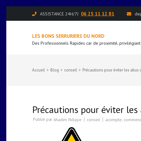
Aller
06 25 11 12 81
ASSISTANCE 24H/7J
de
au
contenu
LES BONS SERRURIERS DU NORD
(Pressez
Des Professionnels Rapides car de proximité, privilégiant
Entrée)
Accueil
>
Blog
>
conseil
>
Précautions pour éviter les abus 
Précautions pour éviter les
Publié par
conseil
acompte
,
commen
khadim Ndiaye