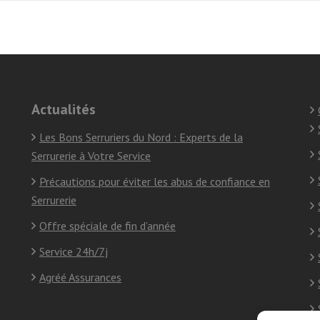
Actualités
Les Bons Serruriers du Nord : Experts de la
Serrurerie à Votre Service
Précautions pour éviter les abus de confiance en
Serrurerie
Offre spéciale de fin d’année
Service 24h/7j
Agréé Assurances