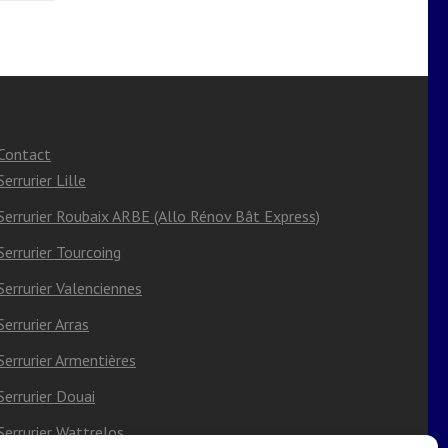
Contact
Serrurier Lille
Serrurier Roubaix ARBE (Allo Rénov Bât Express)
Serrurier Tourcoing
Serrurier Valenciennes
Serrurier Arras
Serrurier Armentières
Serrurier Douai
Serrurier Wattrelos