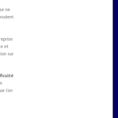
ise ne
prudent
reprise
te et
tion sur
ficulté
un
ue l’on