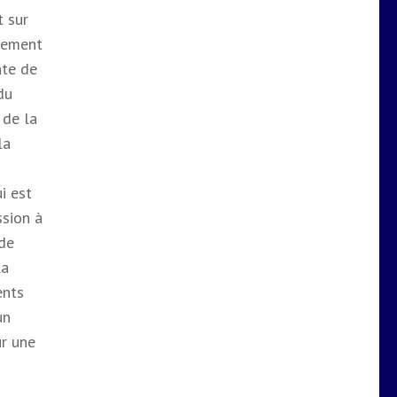
t sur
alement
nte de
du
 de la
la
i est
ssion à
 de
la
ents
un
ur une