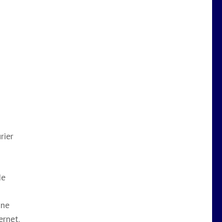
rier
de
une
ernet.