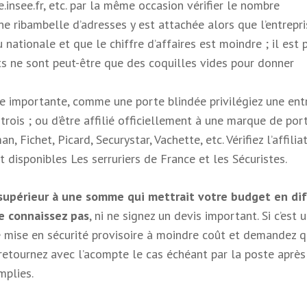
.insee.fr, etc. par la même occasion vérifier le nombre
une ribambelle d’adresses y est attachée alors que l’entrepr
nationale et que le chiffre d’affaires est moindre ; il est 
ts ne sont peut-être que des coquilles vides pour donner
 importante, comme une porte blindée privilégiez une ent
rois ; ou d’être affilié officiellement à une marque de por
 Fichet, Picard, Securystar, Vachette, etc. Vérifiez l’affilia
t disponibles Les serruriers de France et les Sécuristes.
upérieur à une somme qui mettrait votre budget en dif
ne connaissez pas
, ni ne signez un devis important. Si c’est 
mise en sécurité provisoire à moindre coût et demandez q
 retournez avec l’acompte le cas échéant par la poste après
mplies.