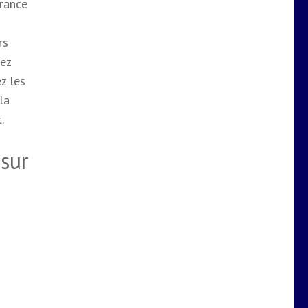
urance
rs
sez
z les
la
.
sur