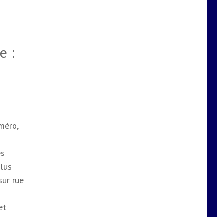
e :
méro,
es
plus
sur rue
et