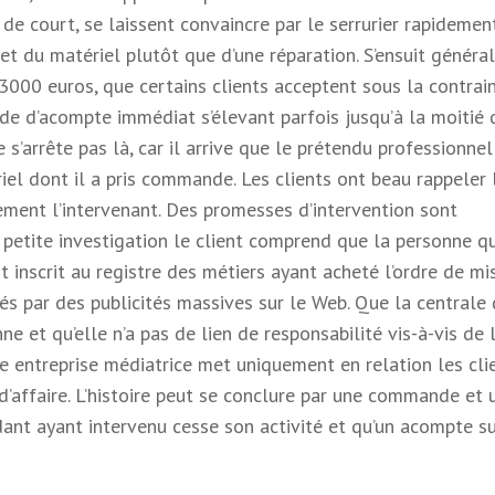
s de court, se laissent convaincre par le serrurier rapidemen
t du matériel plutôt que d’une réparation. S’ensuit génér
3000 euros, que certains clients acceptent sous la contrai
 d’acompte immédiat s’élevant parfois jusqu’à la moitié 
s’arrête pas là, car il arrive que le prétendu professionnel
el dont il a pris commande. Les clients ont beau rappeler 
ement l’intervenant. Des promesses d’intervention sont
e petite investigation le client comprend que la personne qu
 inscrit au registre des métiers ayant acheté l’ordre de mi
és par des publicités massives sur le Web. Que la centrale
ne et qu’elle n’a pas de lien de responsabilité vis-à-vis de 
 entreprise médiatrice met uniquement en relation les cli
d’affaire. L’histoire peut se conclure par une commande et 
ant ayant intervenu cesse son activité et qu’un acompte s